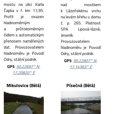
mostu na ulici Karla
nad mostkem
Čapka v ř. km 17,95.
k Lázeňskému vrchu
Profil je osazen
na levém břehu u domu
hladinoměrným
č. p. 265. Platnost
a průtokoměrným
SPA Lipová-lázně,
čidlem s automatickým
Jeseník.
přenosem naměřených
Provozovatelem
dat. Provozovatelem
hladinoměru je Povodí
hladinoměru je Povodí
Odry, státní podnik.
Odry, státní podnik.
GPS
:
50.22807° N,
GPS
:
50.22697° N,
17.14363° E
17.20820° E
Mikulovice (Bělá)
Písečná (Bělá)