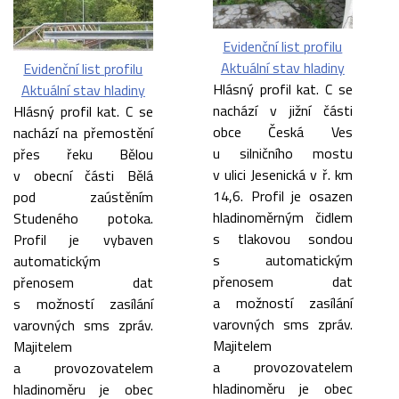
Evidenční list profilu
Aktuální stav hladiny
Evidenční list profilu
Hlásný profil kat.
C se
Aktuální stav hladiny
nachází v jižní části
Hlásný profil kat. C se
obce Česká Ves
nachází na přemostění
u silničního mostu
přes řeku Bělou
v ulici Jesenická v ř. km
v obecní části Bělá
14,6. Profil je osazen
pod zaústěním
hladinoměrným čidlem
Studeného potoka.
s tlakovou sondou
Profil je vybaven
s automatickým
automatickým
přenosem dat
přenosem dat
a možností zasílání
s možností zasílání
varovných sms zpráv.
varovných sms zpráv.
Majitelem
Majitelem
a provozovatelem
a provozovatelem
hladinoměru je obec
hladinoměru je obec