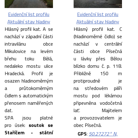
Evidenční list profilu
Evidenční list profilu
Aktuální stav hladiny
Aktuální stav hladiny
Hlásný profil kat. A se
Hlásný profil kat. C
nachází v západní části
(hladinoměrné čidlo) se
intravilánu obce
nachází v centrální
Mikulovice na levém
části obce Písečná
břehu toku Bělá,
u lávky přes Bělou
nedaleko mostu ulice
blízko domu č. p. 118.
Hradecká. Profil je
Přibližně 150 m
osazen hladinoměrným
protiproudně je
a průtokoměrným
na středovém pilíři
čidlem s automatickým
mostu pod lékárnou
přenosem naměřených
připevněna vodočetná
dat.
lať. Majitelem
SPA jsou platné
a provozovatelem je
pro úsek:
soutok se
obec Písečná.
Staříčem - státní
GPS
:
50.27272° N,