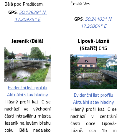
Česká Ves.
Bělá pod Pradědem.
GPS
:
50.13929° N,
GPS
:
50.24103° N,
17.20975° E
17.20864° E
Jeseník (Bělá)
Lipová-Lázně
(Staříč) C15
Evidenční list profilu
Aktuální stav hladiny
Evidenční list profilu
Hlásný profil kat. C se
Aktuální stav hladiny
nachází ve východní
Hlásný profil kat. C se
části intravilánu města
nachází v centrální
Jeseník na levém břehu
části obce Lipová-
toku Bělá nedaleko
Lázně, cca 15 m