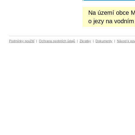
Na území obce M
o jezy na vodním
Podmínky použití
|
Ochrana osobních údajů
|
Zkratky
|
Dokumenty
|
Návod k po