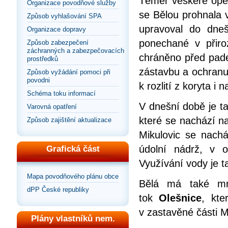
Téměř veškeré opev
Organizace povodňové služby
se Bělou prohnala v
Způsob vyhlašování SPA
upravoval do dne
Organizace dopravy
ponechané v přiro
Způsob zabezpečení
záchranných a zabezpečovacích
chráněno před pades
prostředků
zástavbu a ochranu 
Způsob vyžádání pomoci při
povodni
k rozlití z koryta i
Schéma toku informací
V dnešní době je t
Varovná opatření
které se nachází na
Způsob zajištění aktualizace
Mikulovic se nachá
údolní nádrž, v o
Grafická část
Využívání vody je 
Mapa povodňového plánu obce
Bělá má také mno
dPP České republiky
tok
Olešnice
, kt
v zastavěné části M
Plány vlastníků nem.