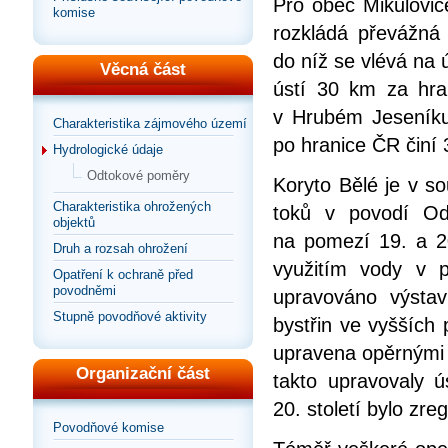
Pro obec Mikulovic
komise
rozkládá převážná 
do níž se vlévá na 
Věcná část
ústí 30 km za hr
v Hrubém Jeseník
Charakteristika zájmového území
po hranice ČR činí 
Hydrologické údaje
Odtokové poměry
Koryto Bělé je v s
Charakteristika ohrožených
toků v povodí Odr
objektů
na pomezí 19. a 20
Druh a rozsah ohrožení
využitím vody v p
Opatření k ochraně před
povodněmi
upravováno výsta
Stupně povodňové aktivity
bystřin ve vyšších
upravena opěrnými 
Organizační část
takto upravovaly 
20. století bylo zre
Povodňové komise