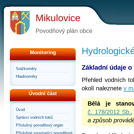
Mikulovice
Povodňový plán obce
Hydrologick
Monitoring
Základní údaje o
Srážkoměry
Hladinoměry
Přehled vodních to
okolí naleznete
v m
Úvodní část
Bělá
je stano
Úvod
č. 178/2012 Sb.
Správci vodních toků
a způsob prováděn
Příslušný povodňový orgán
Příslušné související povodňové