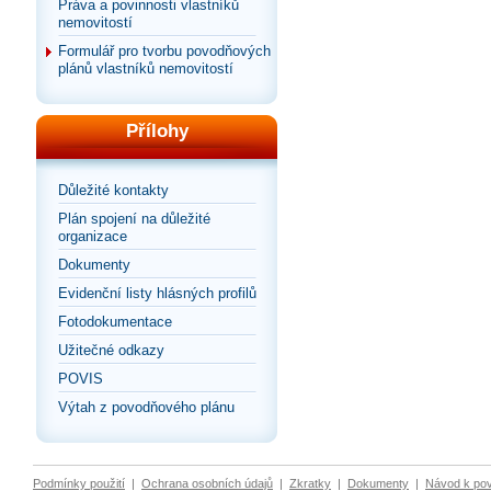
Práva a povinnosti vlastníků
nemovitostí
Formulář pro tvorbu povodňových
plánů vlastníků nemovitostí
Přílohy
Důležité kontakty
Plán spojení na důležité
organizace
Dokumenty
Evidenční listy hlásných profilů
Fotodokumentace
Užitečné odkazy
POVIS
Výtah z povodňového plánu
Podmínky použití
|
Ochrana osobních údajů
|
Zkratky
|
Dokumenty
|
Návod k po