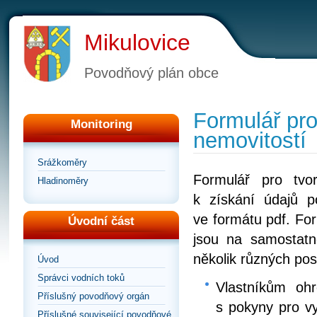
Mikulovice
Povodňový plán obce
Formulář pro
Monitoring
nemovitostí
Srážkoměry
Formulář pro tvo
Hladinoměry
k získání údajů 
ve formátu pdf. For
Úvodní část
jsou na samostatn
několik různých pos
Úvod
Správci vodních toků
Vlastníkům ohr
Příslušný povodňový orgán
s pokyny pro vy
Příslušné související povodňové