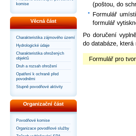
(poštou, do sch
komise
Formulář umísti
Věcná část
formulář vytiskn
Po doručení vyplně
Charakteristika zájmového území
do databáze, která 
Hydrologické údaje
Charakteristika ohrožených
Formulář pro tv
objektů
Druh a rozsah ohrožení
Opatření k ochraně před
povodněmi
Stupně povodňové aktivity
Organizační část
Povodňové komise
Organizace povodňové služby