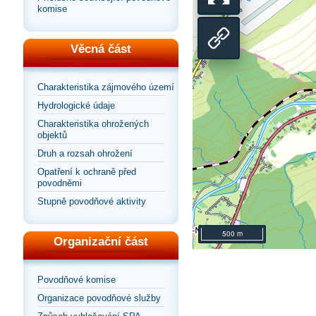
se
Přepnout
komise
na
zobrazení
Sdílet
Věcná část
výchozí
na
odkaz
Charakteristika zájmového území
pohled
Hydrologické údaje
celou
na
Charakteristika ohrožených
objektů
stránku
mapu
Druh a rozsah ohrožení
Opatření k ochraně před
povodněmi
Stupně povodňové aktivity
500 m
Organizační část
Povodňové komise
Organizace povodňové služby