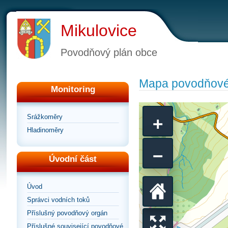
Mikulovice
Povodňový plán obce
Mapa povodňové
Monitoring
+
Srážkoměry
Hladinoměry
−
Úvodní část
Úvod
Vrátit
Správci vodních toků
Příslušný povodňový orgán
Příslušné související povodňové