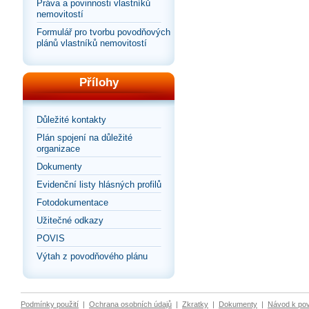
Práva a povinnosti vlastníků
nemovitostí
Formulář pro tvorbu povodňových
plánů vlastníků nemovitostí
Přílohy
Důležité kontakty
Plán spojení na důležité
organizace
Dokumenty
Evidenční listy hlásných profilů
Fotodokumentace
Užitečné odkazy
POVIS
Výtah z povodňového plánu
Podmínky použití
|
Ochrana osobních údajů
|
Zkratky
|
Dokumenty
|
Návod k po