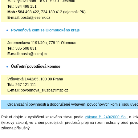
Masarykovo nám. 167/1, 790 01 Jeseník
Tel.:
584 498 151
Mob.:
584 498 422, 724 189 412 (tajemník PK)
E-mail:
posta@jesenik.cz
Povodňová komise Olomouckého kraje
Jeremenkova 1191/40a, 779 11 Olomouc
Tel.:
585 508 831
E-mail:
posta@olkraj.cz
Ústřední povodňová komise
Vršovická 1442/65, 100 00 Praha
Tel.:
267 121 111
E-mail:
povodnova_sluzba@mzp.cz
Organizační povinnosti a doporučené vybavení povodňových komisí jsou uved
Pokud dojde k vyhlášení krizového stavu podle
zákona č. 240/2000 Sb.
, o kr
(krizový zákon), ve znění pozdějších předpisů přejímá řízení ochrany před pov
zákona příslušný.