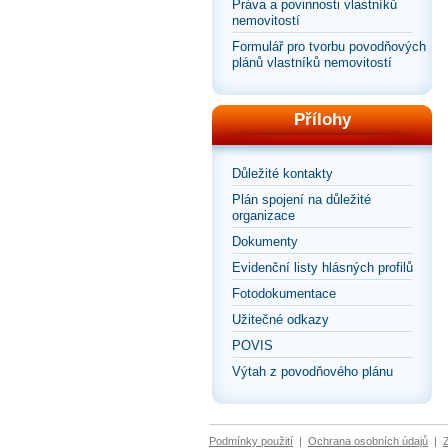
Práva a povinnosti vlastníků
nemovitostí
Formulář pro tvorbu povodňových
plánů vlastníků nemovitostí
Přílohy
Důležité kontakty
Plán spojení na důležité
organizace
Dokumenty
Evidenční listy hlásných profilů
Fotodokumentace
Užitečné odkazy
POVIS
Výtah z povodňového plánu
Podmínky použití
|
Ochrana osobních údajů
|