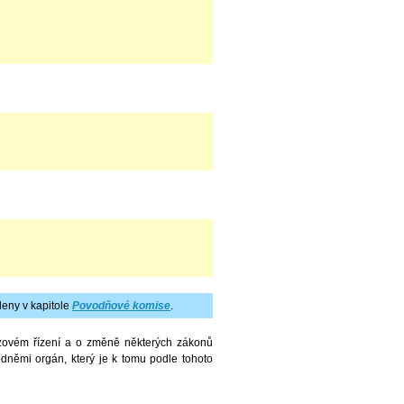
eny v kapitole
Povodňové komise
.
izovém řízení a o změně některých zákonů
odněmi orgán, který je k tomu podle tohoto