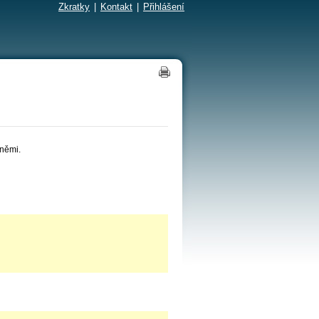
Zkratky
|
Kontakt
|
Přihlášení
dněmi.