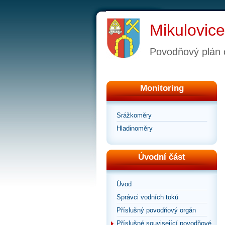
Mikulovice
Povodňový plán 
Monitoring
Srážkoměry
Hladinoměry
Úvodní část
Úvod
Správci vodních toků
Příslušný povodňový orgán
Příslušné související povodňové