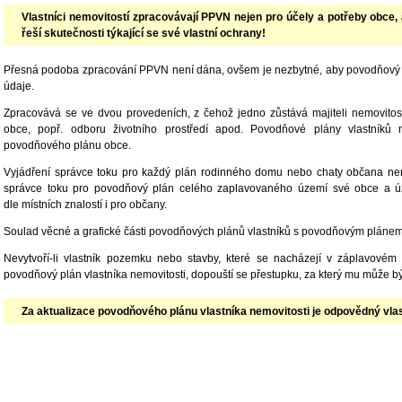
Vlastníci nemovitostí zpracovávají PPVN nejen pro účely a potřeby obce, 
řeší skutečnosti týkající se své vlastní ochrany!
Přesná podoba zpracování PPVN není dána, ovšem je nezbytné, aby povodňový pl
údaje.
Zpracovává se ve dvou provedeních, z čehož jedno zůstává majiteli nemovitos
obce, popř. odboru životního prostředí apod. Povodňové plány vlastníků n
povodňového plánu obce.
Vyjádření správce toku pro každý plán rodinného domu nebo chaty občana není 
správce toku pro povodňový plán celého zaplavovaného území své obce a úz
dle místních znalostí i pro občany.
Soulad věcné a grafické části povodňových plánů vlastníků s povodňovým plánem
Nevytvoří-li vlastník pozemku nebo stavby, které se nacházejí v záplavové
povodňový plán vlastníka nemovitosti, dopouští se přestupku, za který mu může b
Za aktualizace povodňového plánu vlastníka nemovitosti je odpovědný vlast