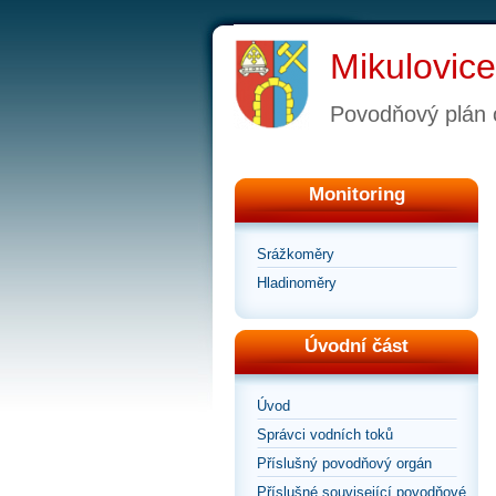
Mikulovice
Povodňový plán 
Monitoring
Srážkoměry
Hladinoměry
Úvodní část
Úvod
Správci vodních toků
Příslušný povodňový orgán
Příslušné související povodňové