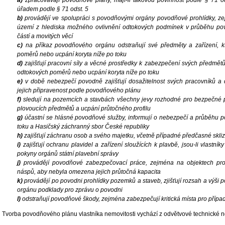
a)
zpracovávají povodňové plány, mají-li takovou povinnost podle § 71 o
úřadem podle § 71 odst. 5
b)
provádějí ve spolupráci s povodňovými orgány povodňové prohlídky, ze
území z hlediska možného ovlivnění odtokových podmínek v průběhu pov
částí a movitých věcí
c)
na příkaz povodňového orgánu odstraňují své předměty a zařízení, k
poměrů nebo ucpání koryta níže po toku
d)
zajišťují pracovní síly a věcné prostředky k zabezpečení svých předmětů
odtokových poměrů nebo ucpání koryta níže po toku
e)
v době nebezpečí povodně zajišťují dosažitelnost svých pracovníků a 
jejich připravenost podle povodňového plánu
f)
sledují na pozemcích a stavbách všechny jevy rozhodné pro bezpečné
plovoucích předmětů a ucpání průtočného profilu
g)
účastní se hlásné povodňové služby, informují o nebezpečí a průběhu 
toku a Hasičský záchranný sbor České republiky
h)
zajišťují záchranu osob a svého majetku, včetně případné předčasné skli
i)
zajišťují ochranu plavidel a zařízení sloužících k plavbě, jsou-li vlastník
pokyny orgánů státní plavební správy
j)
provádějí povodňové zabezpečovací práce, zejména na objektech propu
náspů, aby nebyla omezena jejich průtočná kapacita
k)
provádějí po povodni prohlídky pozemků a staveb, zjišťují rozsah a výš
orgánu podklady pro zprávu o povodni
l)
odstraňují povodňové škody, zejména zabezpečují kritická místa pro přípa
Tvorba povodňového plánu vlastníka nemovitosti vychází z odvětvové technické 