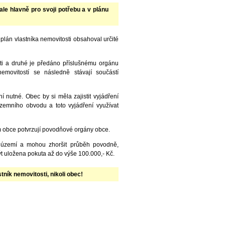
ale hlavně pro svoji potřebu a v plánu
án vlastníka nemovitosti obsahoval určité
ti a druhé je předáno příslušnému orgánu
emovitostí se následně stávají součástí
nutné. Obec by si měla zajistit vyjádření
emního obvodu a toto vyjádření využívat
 obce potvrzují povodňové orgány obce.
m území a mohou zhoršit průběh povodně,
ýt uložena pokuta až do výše 100.000,- Kč.
ník nemovitosti, nikoli obec!