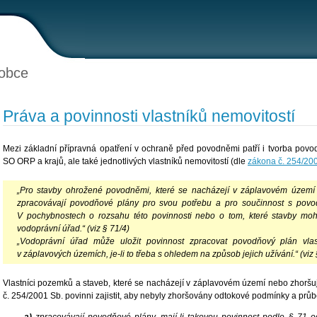
obce
Práva a povinnosti vlastníků nemovitostí
Mezi základní přípravná opatření v ochraně před povodněmi patří i tvorba povo
SO ORP a krajů, ale také jednotlivých vlastníků nemovitostí (dle
zákona č. 254/20
„Pro stavby ohrožené povodněmi, které se nacházejí v záplavovém územ
zpracovávají povodňové plány pro svou potřebu a pro součinnost s povod
V pochybnostech o rozsahu této povinnosti nebo o tom, které stavby mo
vodoprávní úřad.“ (viz § 71/4)
„Vodoprávní úřad může uložit povinnost zpracovat povodňový plán vla
v záplavových územích, je-li to třeba s ohledem na způsob jejich užívání.“ (viz 
Vlastníci pozemků a staveb, které se nacházejí v záplavovém území nebo zhoršu
č. 254/2001 Sb. povinni zajistit, aby nebyly zhoršovány odtokové podmínky a prů