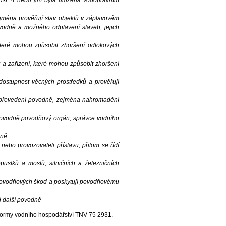
dst. 4 nebo jim byla uložena vodoprávním
jména prověřují stav objektů v záplavovém
odně a možného odplavení staveb, jejich
teré mohou způsobit zhoršení odtokových
 a zařízení, které mohou způsobit zhoršení
dostupnost věcných prostředků a prověřují
 převedení povodně, zejména nahromadění
povodně povodňový orgán, správce vodního
zně
y nebo provozovateli přístavu; přitom se řídí
stků a mostů, silničních a železničních
i povodňových škod a poskytují povodňovému
d další povodně
normy vodního hospodářství TNV 75 2931.