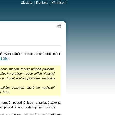
Zkratky
|
Kontakt
|
Přihlášení
dňových plánů a to nejen plánů obcí, měst,
01 Sb.
).
í nebo mohou zhoršit průběh povodně,
ňovým orgánem obce jejich vlastníci.
hou zhoršit průběh povodně, rozhodne
stníkům pozemků, které se nacházejí
§ 71/5)
jí průběh povodně, jsou na základě zákona
běh povodně, a to následujícími způsoby: