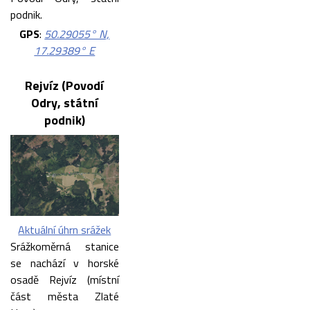
podnik.
GPS
:
50.29055° N,
17.29389° E
Rejvíz (Povodí
Odry, státní
podnik)
Aktuální úhrn srážek
Srážkoměrná stanice
se nachází v horské
osadě Rejvíz (místní
část města Zlaté