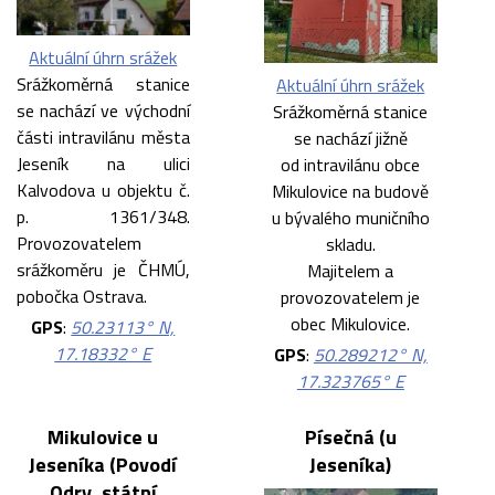
Aktuální úhrn srážek
Srážkoměrná stanice
Aktuální úhrn srážek
se nachází ve východní
Srážkoměrná stanice
části intravilánu města
se nachází jižně
Jeseník na ulici
od intravilánu obce
Kalvodova u objektu č.
Mikulovice na budově
p. 1361/348.
u bývalého muničního
Provozovatelem
skladu.
srážkoměru je ČHMÚ,
Majitelem a
pobočka Ostrava.
provozovatelem je
obec Mikulovice.
GPS
:
50.23113° N,
17.18332° E
GPS
:
50.289212° N,
17.323765° E
Mikulovice u
Písečná (u
Jeseníka (Povodí
Jeseníka)
Odry, státní