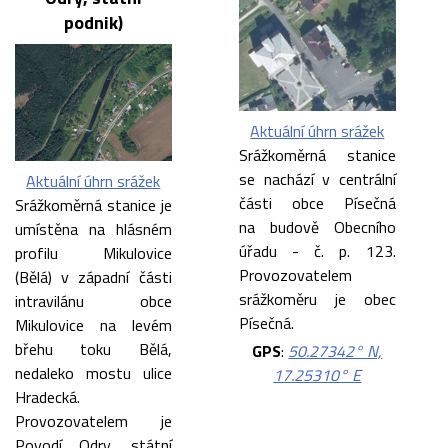
podnik)
Aktuální úhrn srážek
Srážkoměrná stanice
se nachází v centrální
Aktuální úhrn srážek
části obce Písečná
Srážkoměrná stanice je
na budově Obecního
umístěna na hlásném
úřadu - č. p. 123.
profilu Mikulovice
Provozovatelem
(Bělá) v západní části
srážkoměru je obec
intravilánu obce
Písečná.
Mikulovice na levém
břehu toku Bělá,
GPS
:
50.27342° N,
nedaleko mostu ulice
17.25310° E
Hradecká.
Provozovatelem je
Povodí Odry, státní