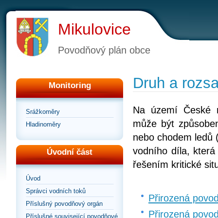
Mikulovice
Povodňový plán obce
Druh a rozs
Monitoring
Na území České r
Srážkoměry
může být způsoben
Hladinoměry
nebo chodem ledů (
vodního díla, kter
Úvodní část
řešením kritické si
Úvod
Správci vodních toků
Přirozená povo
Příslušný povodňový orgán
Přirozená povo
Příslušné související povodňové