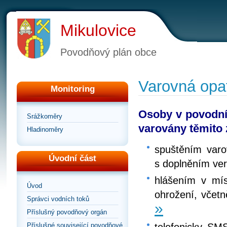
Mikulovice
Povodňový plán obce
Varovná opa
Monitoring
Osoby v povodní
Srážkoměry
varovány těmito
Hladinoměry
spuštěním varo
Úvodní část
s doplněním ver
hlášením v mí
Úvod
ohrožení, včetn
Správci vodních toků
»
Příslušný povodňový orgán
telefonicky, SM
Příslušné související povodňové