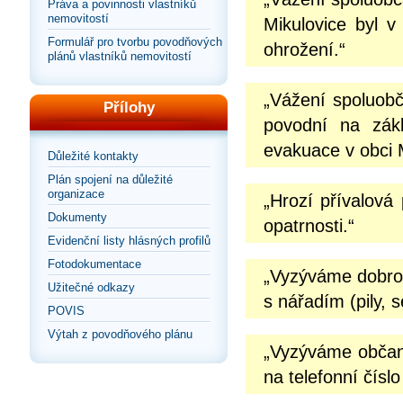
Práva a povinnosti vlastníků
nemovitostí
Mikulovice byl v
Formulář pro tvorbu povodňových
ohrožení.“
plánů vlastníků nemovitostí
„Vážení spoluobč
Přílohy
povodní na zák
evakuace v obci Mi
Důležité kontakty
Plán spojení na důležité
organizace
„Hrozí přívalová
Dokumenty
opatrnosti.“
Evidenční listy hlásných profilů
Fotodokumentace
„Vyzýváme dobrov
Užitečné odkazy
s nářadím (pily, 
POVIS
Výtah z povodňového plánu
„Vyzýváme občany
na telefonní čísl