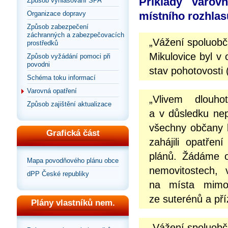
Příklady varov
Způsob vyhlašování SPA
Organizace dopravy
místního rozhlas
Způsob zabezpečení
záchranných a zabezpečovacích
„Vážení spoluob
prostředků
Mikulovice byl v 
Způsob vyžádání pomoci při
povodni
stav pohotovosti 
Schéma toku informací
Varovná opatření
„Vlivem dlouho
Způsob zajištění aktualizace
a v důsledku nep
všechny občany b
Grafická část
zahájili opatře
plánů. Žádáme o
Mapa povodňového plánu obce
nemovitostech, 
dPP České republiky
na místa mimo 
ze suterénů a pří
Plány vlastníků nem.
„Vážení spoluob