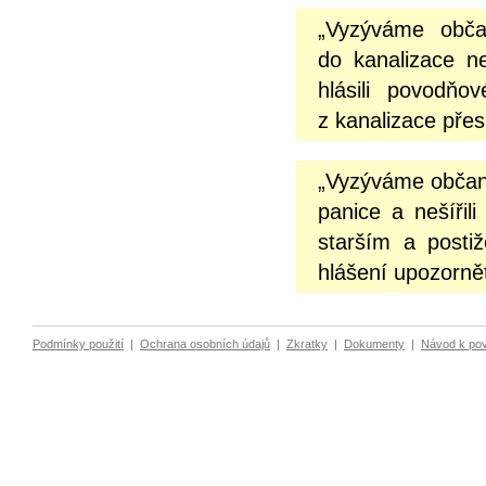
„Vyzýváme obča
do kanalizace n
hlásili povodňo
z kanalizace přes
„Vyzýváme občany
panice a nešíři
starším a posti
hlášení upozornět
Podmínky použití
|
Ochrana osobních údajů
|
Zkratky
|
Dokumenty
|
Návod k po