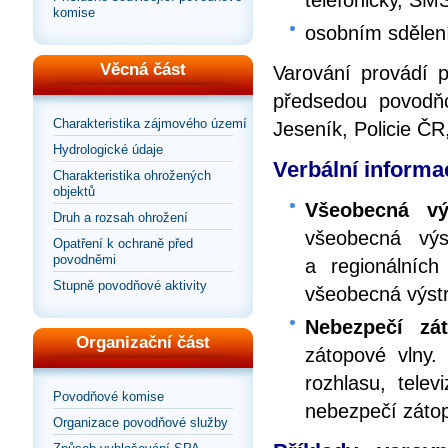
komise
osobním sdělen
Věcná část
Varování provádí 
předsedou povodň
Charakteristika zájmového území
Jeseník, Policie ČR
Hydrologické údaje
Verbální informac
Charakteristika ohrožených
objektů
Všeobecná vý
Druh a rozsah ohrožení
všeobecná výst
Opatření k ochraně před
povodněmi
a regionálních
Stupně povodňové aktivity
všeobecná výst
Nebezpečí zá
Organizační část
zátopové vlny.
rozhlasu, telev
Povodňové komise
nebezpečí zátop
Organizace povodňové služby