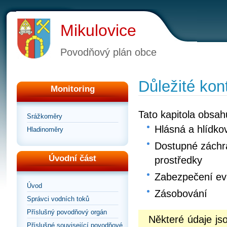
Mikulovice
Povodňový plán obce
Důležité kon
Monitoring
Tato kapitola obsah
Srážkoměry
Hlásná a hlídko
Hladinoměry
Dostupné záchra
Úvodní část
prostředky
Zabezpečení e
Úvod
Zásobování
Správci vodních toků
Příslušný povodňový orgán
Některé údaje j
Příslušné související povodňové