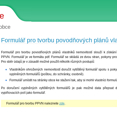
ce
obce
Formulář pro tvorbu povodňových plánů vla
Formulář pro tvorbu povodňových plánů vlastníků nemovitostí slouží k získán
PPVN. Formulář je ve formátu pdf. Formulář se skládá ze dvou stran, pokyny pro
Pro sběr údajů je v zásadě možné použít několik různých postupů:
Vlastníkům ohrožených nemovitostí doručit vytištěný formulář spolu s pokyn
vyplněných formulářů (poštou, do schránky, osobně).
Formulář umístit na stránky obce ke stažení tak, aby si mohli vlastníci formul
Po doručení vyplněných vytištěných formulářů je pak možné data přepsat 
vyplňovacích polí jako formulář.
Formulář pro tvorbu PPVN naleznete
zde
.