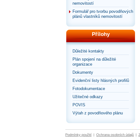
nemovitostí
Formulář pro tvorbu povodňových
plánů vlastníků nemovitostí
Přílohy
Důležité kontakty
Plán spojení na důležité
organizace
Dokumenty
Evidenční listy hlásných profilů
Fotodokumentace
Užitečné odkazy
POVIS
Výtah z povodňového plánu
Podmínky použití
|
Ochrana osobních údajů
|