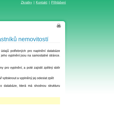
Zkratky
|
Kontakt
|
Přihlášení
stníků nemovitostí
í údajů potřebných pro naplnění databáze
 jeho vyplnění jsou na samostatné stránce.
y pro vyplnění, a poté zajistit zpětný sběr
ář vytisknout a vyplněný jej odeslat zpět
do databáze, která má shodnou strukturu