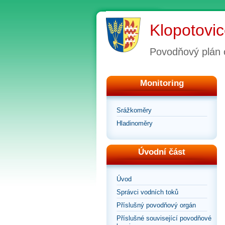
Klopotovi
Povodňový plán 
Monitoring
Srážkoměry
Hladinoměry
Úvodní část
Úvod
Správci vodních toků
Příslušný povodňový orgán
Příslušné související povodňové