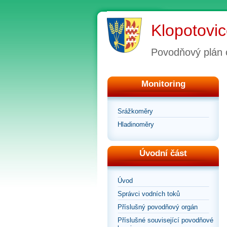
Klopotovi
Povodňový plán 
Monitoring
Srážkoměry
Hladinoměry
Úvodní část
Úvod
Správci vodních toků
Příslušný povodňový orgán
Příslušné související povodňové