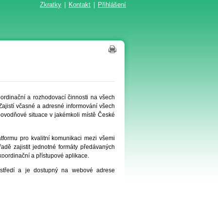
Zkratky
|
Kontakt
|
Přihlášení
ordinační a rozhodovací činnosti na všech
Zajistí včasné a adresné informování všech
 povodňové situace v jakémkoli místě České
formu pro kvalitní komunikaci mezi všemi
řadě zajistit jednotné formáty předávaných
koordinační a přístupové aplikace.
rostředí a je dostupný na webové adrese