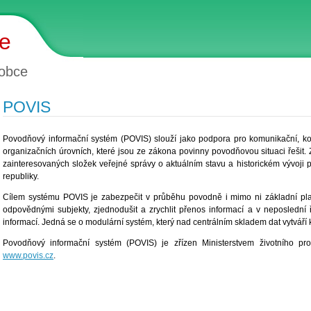
ce
obce
POVIS
Povodňový informační systém (POVIS) slouží jako podpora pro komunikační, ko
organizačních úrovních, které jsou ze zákona povinny povodňovou situaci řešit. 
zainteresovaných složek veřejné správy o aktuálním stavu a historickém vývoji
republiky.
Cílem systému POVIS je zabezpečit v průběhu povodně i mimo ni základní plat
odpovědnými subjekty, zjednodušit a zrychlit přenos informací a v neposlední 
informací. Jedná se o modulární systém, který nad centrálním skladem dat vytváří 
Povodňový informační systém (POVIS) je zřízen Ministerstvem životního p
www.povis.cz
.