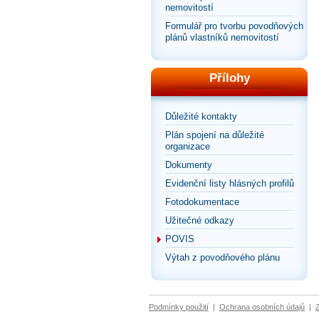
nemovitostí
Formulář pro tvorbu povodňových
plánů vlastníků nemovitostí
Přílohy
Důležité kontakty
Plán spojení na důležité
organizace
Dokumenty
Evidenční listy hlásných profilů
Fotodokumentace
Užitečné odkazy
POVIS
Výtah z povodňového plánu
Podmínky použití
|
Ochrana osobních údajů
|