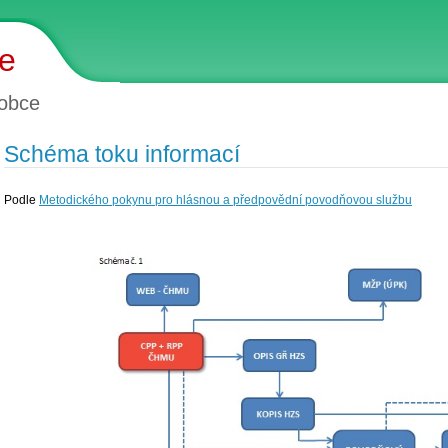
ce
obce
Schéma toku informací
Podle
Metodického pokynu pro hlásnou a předpovědní povodňovou službu