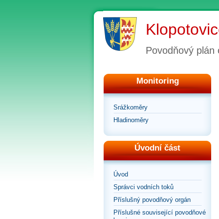
Klopotovi
Povodňový plán 
Monitoring
Srážkoměry
Hladinoměry
Úvodní část
Úvod
Správci vodních toků
Příslušný povodňový orgán
Příslušné související povodňové