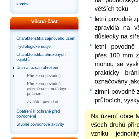
komise
větších toků
letní povodně zp
Věcná část
zpravidla na 
důsledky na stř
Charakteristika zájmového území
letní povodně 
Hydrologické údaje
přes 100 mm za
Charakteristika ohrožených
objektů
mohou se vysky
Druh a rozsah ohrožení
prakticky brá
Přirozená povodeň
označovány jako
Přirozená povodeň
ovlivněná mimořádnými
zimní povodně z
příčinami
průtocích, vysk
Zvláštní povodeň
Opatření k ochraně před
Na území obce Mi
povodněmi
všech druhů přir
Stupně povodňové aktivity
vzniku jednotl