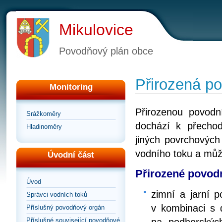
Mikulovice
Povodňový plán obce
Přirozená p
Monitoring
Přirozenou povodn
Srážkoměry
dochází k přecho
Hladinoměry
jiných povrchových
vodního toku a můž
Úvodní část
Přirozené povodn
Úvod
zimní a jarní 
Správci vodních toků
v kombinaci s 
Příslušný povodňový orgán
na podhorskýc
Příslušné související povodňové