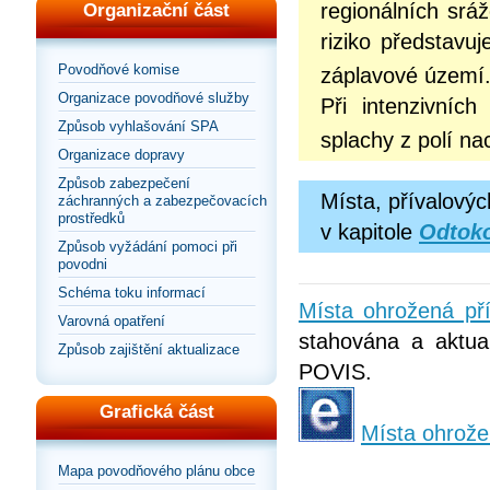
regionálních srá
Organizační část
riziko představu
Povodňové komise
záplavové území
Organizace povodňové služby
Při intenzivníc
Způsob vyhlašování SPA
splachy z polí na
Organizace dopravy
Způsob zabezpečení
Místa, přívalový
záchranných a zabezpečovacích
prostředků
v kapitole
Odtok
Způsob vyžádání pomoci při
povodni
Schéma toku informací
Místa ohrožená př
Varovná opatření
stahována a aktual
Způsob zajištění aktualizace
POVIS.
Grafická část
Místa ohrože
Mapa povodňového plánu obce