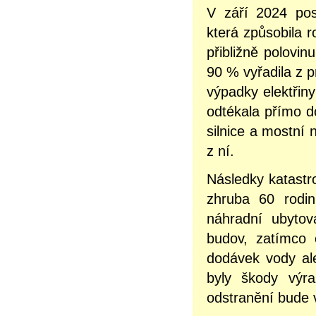
V září 2024 pos
která způsobila r
přibližně polovin
90 % vyřadila z p
výpadky elektřin
odtékala přímo d
silnice a mostní
z ní.
Následky katastro
zhruba 60 rodi
náhradní ubytov
budov, zatímco 
dodávek vody al
byly škody výra
odstranění bude v