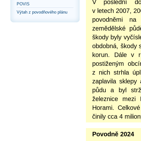
V poslední do
POVIS
v letech 2007, 2
Výtah z povodňového plánu
povodněmi na m
zemědělské půdě
škody byly vyčísl
obdobná, škody s
korun. Dále v r
postiženým obcí
z nich strhla úp
zaplavila sklepy
půdu a byl str
železnice mezi 
Horami. Celkové
činily cca 4 milio
Povodně 2024