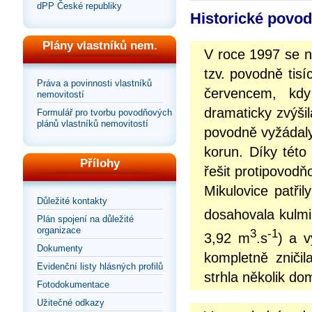
dPP České republiky
Historické povo
Plány vlastníků nem.
V roce 1997 se 
tzv. povodně tisí
Práva a povinnosti vlastníků
červencem, kdy
nemovitostí
dramaticky zvýši
Formulář pro tvorbu povodňových
plánů vlastníků nemovitostí
povodně vyžádaly
korun. Díky této
Přílohy
řešit protipovod
Mikulovice patřil
Důležité kontakty
dosahovala kulm
Plán spojení na důležité
organizace
3
-1
3,92 m
.s
) a 
Dokumenty
kompletně zniči
Evidenční listy hlásných profilů
strhla několik do
Fotodokumentace
Užitečné odkazy